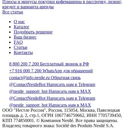
Плюсы и минусы покупки кофемашины в рассрочку, лизинг,
кредит и варианта аренды
Все статьи
О нас
Каталог
Подобрать решение
Ваш бизнес
FAQ
Статьи
Контакты
8 800 200 7 200
Бесплатный звонок в РФ
+7 916 000 7 200
WhatsApp для обращений
contact@info.nestle.ru
Обратная связь
@ContactNestleBot
Написать нам в Telegram
@nestle_support_bot
Написать нам в MAX
@ContactNestleBot
Написать нам в Telegram
@nestle_support_bot
Написать нам в MAX
ООО "Нестле Россия", Россия, 115054, Москва, Павелецкая
площадь д. 2, стр.1, ОГРН 1067746759662, ИНН 7705739450,
КПП 774850001. © Компания Nestlé. Все права защищены.
Владелец товарного знака: Société des Produits Nestlé S.A.