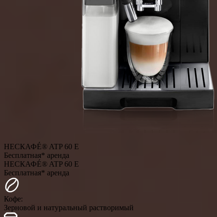
НЕСКАФÉ® ATP 60 E
Бесплатная* аренда
НЕСКАФÉ® ATP 60 E
Бесплатная* аренда
Кофе:
Зерновой и натуральный растворимый