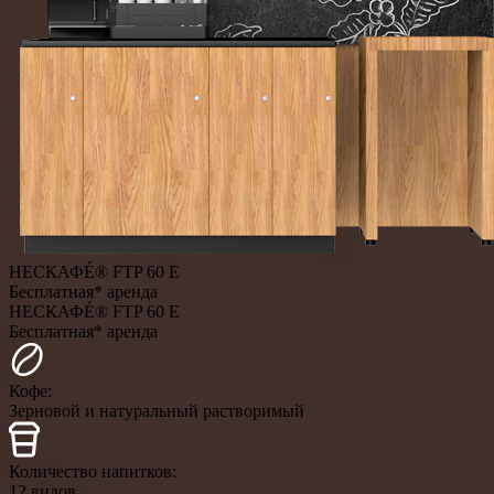
НЕСКАФÉ® FTP 60 E
Бесплатная* аренда
НЕСКАФÉ® FTP 60 E
Бесплатная* аренда
Кофе:
Зерновой и натуральный растворимый
Количество напитков:
12 видов