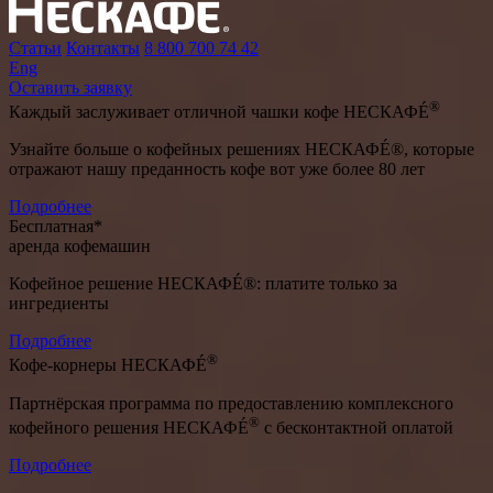
Статьи
Контакты
8 800 700 74 42
Eng
Оставить заявку
®
Каждый заслуживает
отличной чашки кофе
НЕСКАФÉ
Узнайте больше о кофейных решениях НЕСКАФÉ®, которые
отражают нашу преданность кофе вот уже более 80 лет
Подробнее
Бесплатная*
аренда кофемашин
Кофейное решение НЕСКАФÉ®: платите только за
ингредиенты
Подробнее
®
Кофе-корнеры
НЕСКАФÉ
Партнёрская программа по предоставлению комплексного
®
кофейного решения НЕСКАФÉ
с бесконтактной оплатой
Подробнее