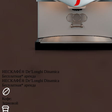
НЕСКАФÉ® De’Longhi Dinamica
Бесплатная* аренда
НЕСКАФÉ® De’Longhi Dinamica
Бесплатная* аренда
Кофе:
Зерновой