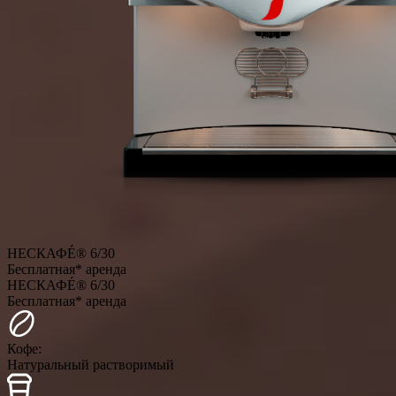
НЕСКАФÉ® 6/30
Бесплатная* аренда
НЕСКАФÉ® 6/30
Бесплатная* аренда
Кофе:
Натуральный растворимый