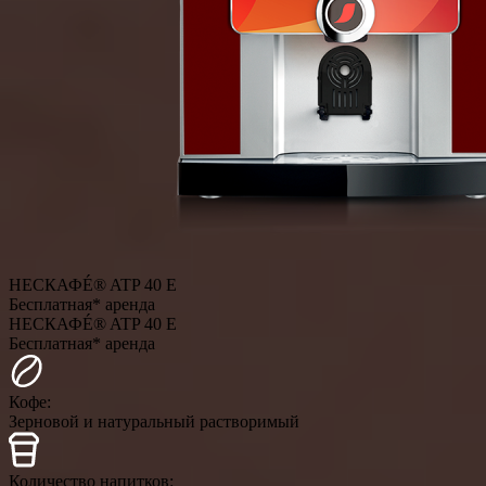
НЕСКАФÉ® ATP 40 E
Бесплатная* аренда
НЕСКАФÉ® ATP 40 E
Бесплатная* аренда
Кофе:
Зерновой и натуральный растворимый
Количество напитков: