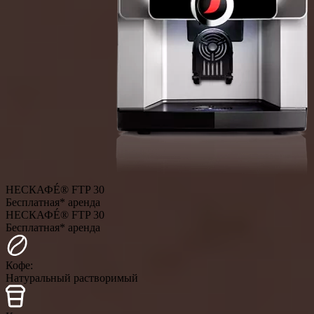
НЕСКАФÉ® FTP 30
Бесплатная* аренда
НЕСКАФÉ® FTP 30
Бесплатная* аренда
Кофе:
Натуральный растворимый