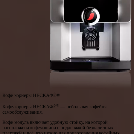
Кофе-корнеры НЕСКАФÉ®
®
Кофе-корнеры НЕСКАФÉ
— небольшая кофейня
самообслуживания.
Кофе-модуль включает удобную стойку, на которой
расположена кофемашина с поддержкой безналичных
платежей и всё, что нужно для приготовления кофейных