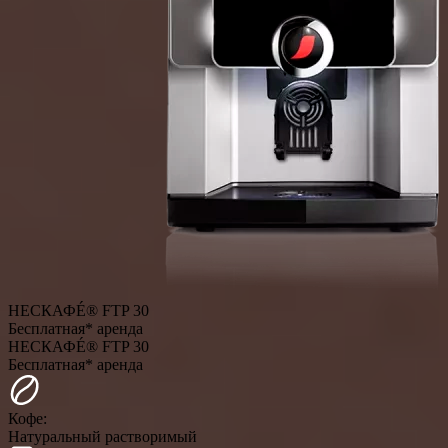
НЕСКАФÉ® FTP 30
Бесплатная* аренда
НЕСКАФÉ® FTP 30
Бесплатная* аренда
Кофе:
Натуральный растворимый