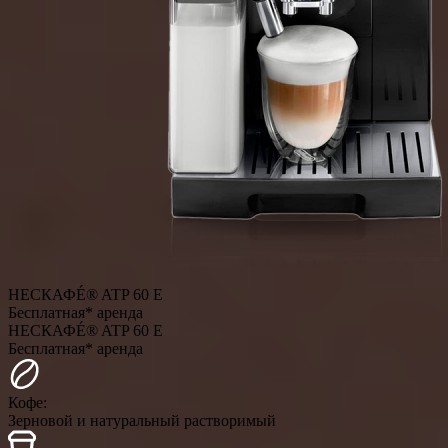
НЕСКАФÉ® ATP 60 E
Бесплатная* аренда
НЕСКАФÉ® ATP 60 E
Бесплатная* аренда
Кофе:
Зерновой и натуральный растворимый