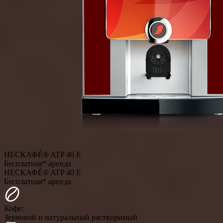
НЕСКАФÉ® ATP 40 E
Бесплатная* аренда
НЕСКАФÉ® ATP 40 E
Бесплатная* аренда
Кофе:
Зерновой и натуральный растворимый