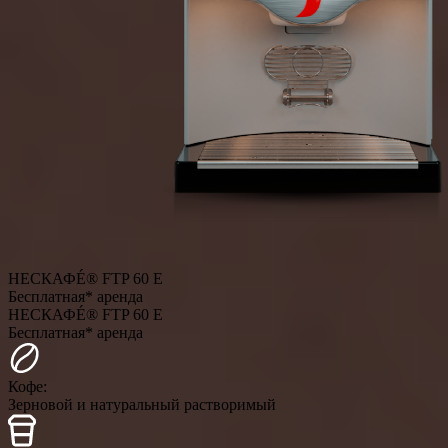
НЕСКАФÉ® FTP 60 E
Бесплатная* аренда
НЕСКАФÉ® FTP 60 E
Бесплатная* аренда
Кофе:
Зерновой и натуральный растворимый