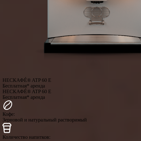
НЕСКАФÉ® ATP 60 E
Бесплатная* аренда
НЕСКАФÉ® ATP 60 E
Бесплатная* аренда
Кофе:
Зерновой и натуральный растворимый
Количество напитков: