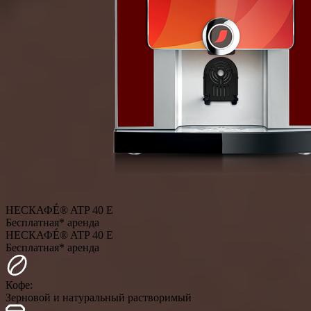
НЕСКАФÉ® ATP 40 E
Бесплатная* аренда
НЕСКАФÉ® ATP 40 E
Бесплатная* аренда
Кофе:
Зерновой и натуральный растворимый