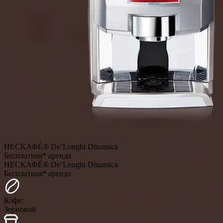
НЕСКАФÉ® De’Longhi Dinamica
Бесплатная* аренда
НЕСКАФÉ® De’Longhi Dinamica
Бесплатная* аренда
Кофе:
Зерновой