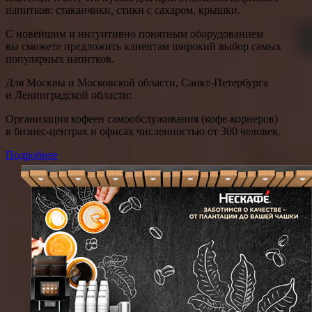
напитков: стаканчики, стики с сахаром, крышки.
С новейшим и интуитивно понятным оборудованием
вы сможете предложить клиентам широкий выбор самых
популярных напитков.
Для Москвы и Московской области, Санкт-Петербурга
и Ленинградской области:
Организация кофеен самообслуживания (кофе-корнеров)
в бизнес-центрах и офисах численностью от 300 человек.
Подробнее