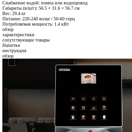
Снабжение водой:
помпа или водопровод
Габариты (в/ш/г):
56.5 × 31.6 × 56.7 см
Вес:
29.4 кг
Питание:
220-240 вольт / 50-60 герц
Потребляемая мощность:
1.4 кВт
обзор
характеристики
сопутствующие товары
Напитки
инструкция
обзор