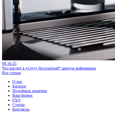
09.10.25
Что входит в услугу бесплатной* аренды кофемашин
Все статьи
О нас
Каталог
Подобрать решение
Ваш бизнес
FAQ
Статьи
Контакты