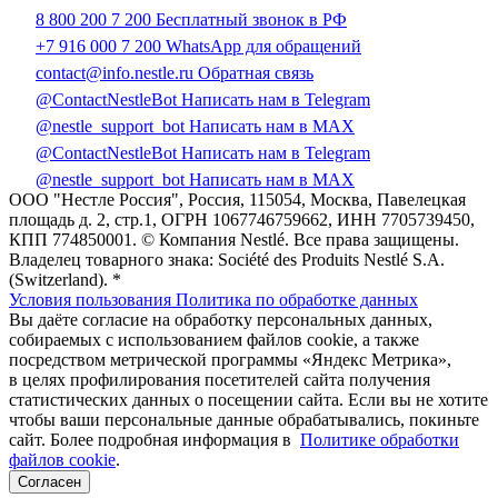
8 800 200 7 200
Бесплатный звонок в РФ
+7 916 000 7 200
WhatsApp для обращений
contact@info.nestle.ru
Обратная связь
@ContactNestleBot
Написать нам в Telegram
@nestle_support_bot
Написать нам в MAX
@ContactNestleBot
Написать нам в Telegram
@nestle_support_bot
Написать нам в MAX
ООО "Нестле Россия", Россия, 115054, Москва, Павелецкая
площадь д. 2, стр.1, ОГРН 1067746759662, ИНН 7705739450,
КПП 774850001. © Компания Nestlé. Все права защищены.
Владелец товарного знака: Société des Produits Nestlé S.A.
(Switzerland). *
Условия пользования
Политика по обработке данных
Вы даёте согласие на обработку персональных данных,
собираемых с использованием файлов cookie, а также
посредством метрической программы «Яндекс Метрика»,
в целях профилирования посетителей сайта получения
статистических данных о посещении сайта. Если вы не хотите
чтобы ваши персональные данные обрабатывались, покиньте
сайт. Более подробная информация в
Политике обработки
файлов cookie
.
Согласен