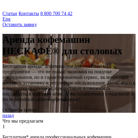
Статьи
Контакты
8 800 700 74 42
Eng
Оставить заявку
Аренда кофемашин
НЕСКАФÉ® для столовых
Бесплатная аренда* кофемашины для столовой на
предприятии — это не только экономия на покупке
оборудования, но и гарантированный сервис, включающий
доставку, установку и регулярное обслуживание. Позаботьтесь
о посетителях столовой, предоставив возможность
наслаждаться хорошим кофе. А мы позаботимся о надежной и
бесперебойной работе кофемашины!
Оставить заявку
назад
Что мы предлагаем
1
Бесплатная* аренда профессиональных кофемашин