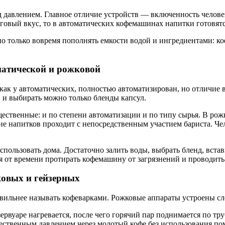
 давлением. Главное отличие устройств — включенность человек
оговый вкус, то в автоматических кофемашинах напитки готовятс
 только вовремя пополнять емкости водой и ингредиентами: ко
матической и рожковой
ак у автоматических, полностью автоматизирован, но отличие в 
 и выбирать можно только бленды капсул.
твенные: и по степени автоматизации и по типу сырья. В рож
ие напитков проходит с непосредственным участием бариста. Че
ользовать дома. Достаточно залить воды, выбрать бленд, встав
от времени протирать кофемашину от загрязнений и проводить 
овых и гейзерных
равильнее называть кофеварками. Рожковые аппараты устроены сл
рвуаре нагревается, после чего горячий пар поднимается по тру
стественным давлением через молотый кофе без использования по