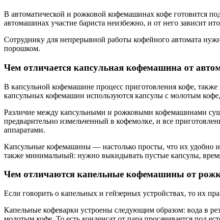
В автоматической и рожковой кофемашинах кофе готовится под
автомашинах участие бариста неизбежно, и от него зависит ит
Сотруднику для непрерывной работы кофейного автомата нужно
порошком.
Чем отличается капсульная кофемашина от авто
В капсульной кофемашине процесс приготовления кофе, также к
капсульных кофемашин используются капсулы с молотым кофе,
Различие между капсульными и рожковыми кофемашинами сущес
предварительно измельченный в кофемолке, и все приготовлен
аппаратами.
Капсульные кофемашины — настолько просты, что их удобно исп
также минимальный: нужно выкидывать пустые капсулы, время 
Чем отличаются капельные кофемашины от рожк
Если говорить о капельных и гейзерных устройствах, то их п
Капельные кофеварки устроены следующим образом: вода в резе
молотым кофе. То есть конденсат от пара просачивается под е