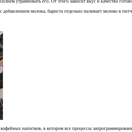
илием утрамбовать его. От этого зависит вкус и качество готов
добавлением молока, бариста отдельно наливает молоко в питчер
офейных напитков, в котором все процессы запрограммированы: