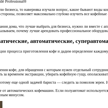
é Professional®
и бизнеса, то наверняка изучали вопрос, какие бывают виды ко
 стороны, позволяет максимально глубоко изучить все кофейные
вания дома, что лучше выбрать для бизнеса, нужно ли вместе с 
сказываем, почему лучше арендовать профессиональное оборудова
тические, автоматические, суперавтом
ции процесса приготовления кофе и дадим определение каждому 
ния кофе, для обращения с которым нужен отдельный сотрудник 
ь за временем экстракции, убирать кофейную гущу, ополаскиват
ому еще одной задачей бариста — следить за помолом зерен. Ин
ие от автоматических кофемашин. Если полуавтомат используется
енным минусом.