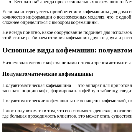
Бесплатная* аренда профессиональных кофемашин от Nestl
Если вы интересуетесь приобретением кофемашины для дома ил
количество информации о всевозможных моделях, что, с одной
сложнее определиться с выбором кофемашины.
Не всегда понятно, какое оборудование подойдет для использо
этой статье разбираем отличия кофемашин друг от друга и рас
Основные виды кофемашин: полуавтома
Начнем знакомство с кофемашинами с точки зрения автоматиза
Полуавтоматические кофемашины
Полуавтоматическая кофемашина — это аппарат для приготовле
засыпать порцию кофе, формировать кофейную таблетку, следит
Полуавтоматические кофемашины не оснащены кофемолкой, поэт
Плюс полуавтомата в том, что его стоимость дешевле, в отлич
где большая проходимость клиентов, это может стать существ