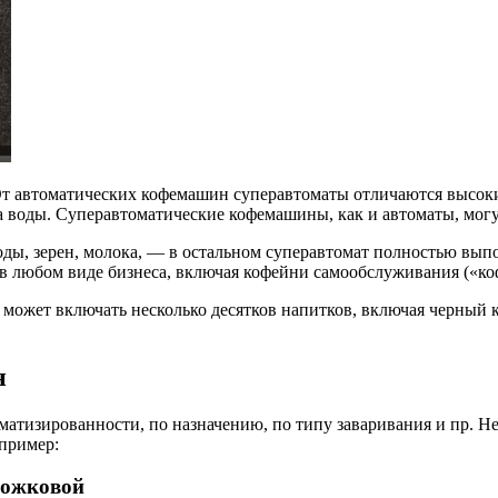
От автоматических кофемашин суперавтоматы отличаются высо
а воды. Суперавтоматические кофемашины, как и автоматы, могу
оды, зерен, молока, — в остальном суперавтомат полностью вы
 в любом виде бизнеса, включая кофейни самообслуживания («коф
ожет включать несколько десятков напитков, включая черный к
н
тизированности, по назначению, по типу заваривания и пр. Не 
апример:
рожковой