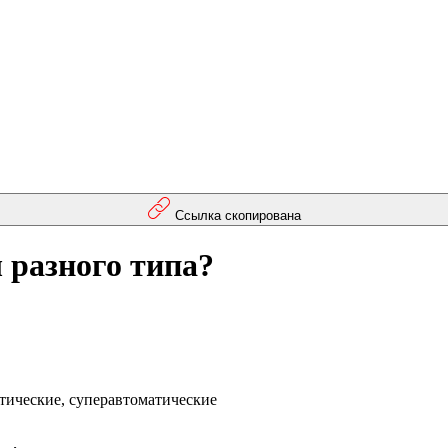
Ссылка скопирована
разного типа?
тические, суперавтоматические