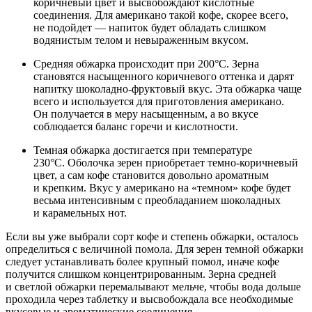
коричневый цвет и высвобождают кислотные
соединения. Для американо такой кофе, скорее всего,
не подойдет — напиток будет обладать слишком
водянистым телом и невыраженным вкусом.
Средняя обжарка происходит при 200°С. Зерна
становятся насыщенного коричневого оттенка и дарят
напитку шоколадно-фруктовый вкус. Эта обжарка чаще
всего и используется для приготовления американо.
Он получается в меру насыщенным, а во вкусе
соблюдается баланс горечи и кислотности.
Темная обжарка достигается при температуре
230°С. Оболочка зерен приобретает темно-коричневый
цвет, а сам кофе становится довольно ароматным
и крепким. Вкус у американо на «темном» кофе будет
весьма интенсивным с преобладанием шоколадных
и карамельных нот.
Если вы уже выбрали сорт кофе и степень обжарки, осталось
определиться с величиной помола. Для зерен темной обжарки
следует устанавливать более крупный помол, иначе кофе
получится слишком концентрированным. Зерна средней
и светлой обжарки перемалывают мельче, чтобы вода дольше
проходила через таблетку и высвобождала все необходимые
вкусовые и ароматические соединения.