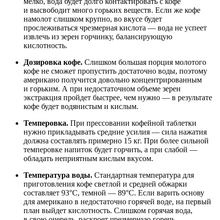
мелко, вода будет долго контактировать с кофе
и высвободит много горьких веществ. Если же кофе
намолот слишком крупно, во вкусе будет
прослеживаться чрезмерная кислота — вода не успеет
извлечь из зерен горчинку, балансирующую
кислотность.
Дозировка кофе.
Слишком большая порция молотого
кофе не сможет пропустить достаточно воды, поэтому
американо получится довольно концентрированным
и горьким. А при недостаточном объеме зерен
экстракция пройдет быстрее, чем нужно — в результате
кофе будет водянистым и кислым.
Темперовка.
При прессовании кофейной таблетки
нужно прикладывать средние усилия — сила нажатия
должна составлять примерно 15 кг. При более сильной
темперовке напиток будет горчить, а при слабой —
обладать неприятным кислым вкусом.
Температура воды.
Стандартная температура для
приготовления кофе светлой и средней обжарки
составляет 93°С, темной — 89°С. Если варить основу
для американо в недостаточно горячей воде, на первый
план выйдет кислотность. Слишком горячая вода,
в свою очередь, раскроет чрезмерную горечь.