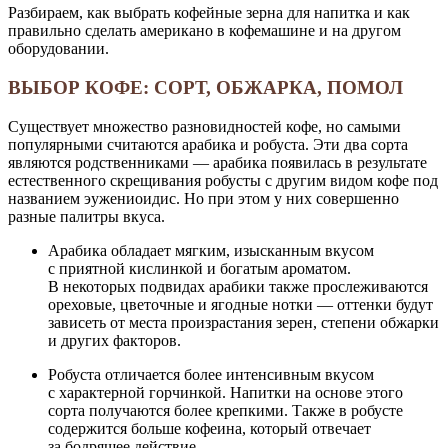
Разбираем, как выбрать кофейные зерна для напитка и как
правильно сделать американо в кофемашине и на другом
оборудовании.
ВЫБОР КОФЕ: СОРТ, ОБЖАРКА, ПОМОЛ
Существует множество разновидностей кофе, но самыми
популярными считаются арабика и робуста. Эти два сорта
являются родственниками — арабика появилась в результате
естественного скрещивания робусты с другим видом кофе под
названием эужениоидис. Но при этом у них совершенно
разные палитры вкуса.
Арабика обладает мягким, изысканным вкусом
с приятной кислинкой и богатым ароматом.
В некоторых подвидах арабики также прослеживаются
ореховые, цветочные и ягодные нотки — оттенки будут
зависеть от места произрастания зерен, степени обжарки
и других факторов.
Робуста отличается более интенсивным вкусом
с характерной горчинкой. Напитки на основе этого
сорта получаются более крепкими. Также в робусте
содержится больше кофеина, который отвечает
за бодрящее действие.