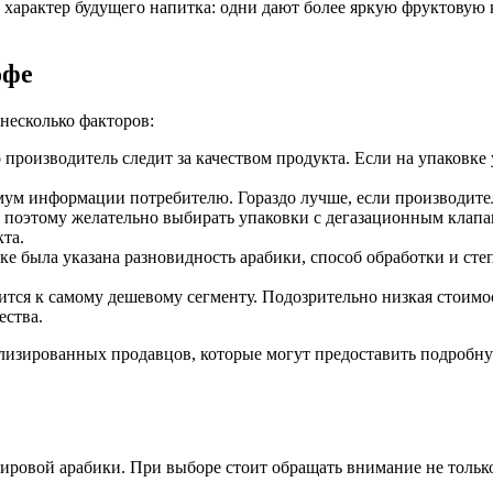
ь характер будущего напитка: одни дают более яркую фруктовую
офе
несколько факторов:
производитель следит за качеством продукта. Если на упаковке у
ум информации потребителю. Гораздо лучше, если производите
 поэтому желательно выбирать упаковки с дегазационным клапан
та.
ке была указана разновидность арабики, способ обработки и ст
ится к самому дешевому сегменту. Подозрительно низкая стоимо
ества.
лизированных продавцов, которые могут предоставить подробн
ировой арабики. При выборе стоит обращать внимание не только