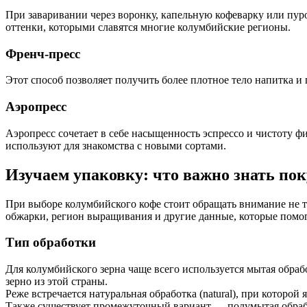
При заваривании через воронку, капельную кофеварку или пур
оттенки, которыми славятся многие колумбийские регионы.
Френч-пресс
Этот способ позволяет получить более плотное тело напитка и
Аэропресс
Аэропресс сочетает в себе насыщенность эспрессо и чистоту ф
используют для знакомства с новыми сортами.
Изучаем упаковку: что важно знать по
При выборе колумбийского кофе стоит обращать внимание не т
обжарки, регион выращивания и другие данные, которые помо
Тип обработки
Для колумбийского зерна чаще всего используется мытая обрабо
зерно из этой страны.
Реже встречается натуральная обработка (natural), при которо
Также существует промежуточный вариант — полумытая обработ