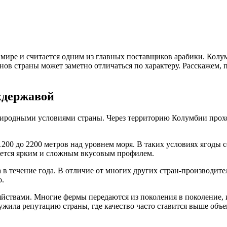
мире и считается одним из главных поставщиков арабики. Колу
онов страны может заметно отличаться по характеру. Расскажем,
хдержавой
риродными условиями страны. Через территорию Колумбии прохо
00 до 2200 метров над уровнем моря. В таких условиях ягоды с
ается ярким и сложным вкусовым профилем.
 течение года. В отличие от многих других стран-производителе
о.
ствами. Многие фермы передаются из поколения в поколение, и
жила репутацию страны, где качество часто ставится выше объе