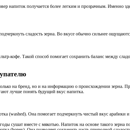
овер напиток получается более легким и прозрачным. Именно зд
 подчеркнуть сладость зерна. Во вкусе обычно сильнее ощущаютс
ильтр-кофе. Такой способ помогает сохранить баланс между слад
купателю
олько на бренд, но и на информацию о происхождении зерна. Пр
гают лучше понять будущий вкус напитка.
тка (washed). Она помогает подчеркнуть чистый вкус арабики и 
й ягоды сушат вместе с мякотью. Напиток на основе такого зерна
ка (honey). Она позволяет сохранить часть природной сладости