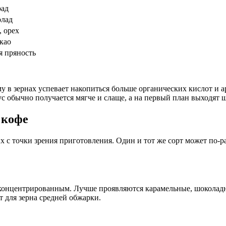
рад
олад
 орех
као
я пряность
у в зернах успевает накопиться больше органических кислот и 
ус обычно получается мягче и слаще, а на первый план выходят
 кофе
 с точки зрения приготовления. Один и тот же сорт может по-р
 концентрированным. Лучше проявляются карамельные, шоколадны
 для зерна средней обжарки.