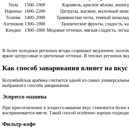
Уила
1500–1900
Карамель, красное яблоко, виног
Нариньо
1600–2200
Цитрусы, жасмин, молочный шок
Толима
1400–2000
Травянистые ноты, темный шоколад,
Антиокия
1300–1900
Тропические фрукты, сладость, ка
Киндио
1300–1800
Медовые оттенки, мягкая сладость, легка
В более холодных регионах ягоды созревают медленнее, поэтом
яркие цитрусовые и цветочные оттенки. В теплых регионах вк
Как способ заваривания влияет на вкус
Колумбийская арабика считается одной из самых универсальных
выбранного способа заваривания.
Эспрессо-машина
При приготовлении в эспрессо-машине вкус становится более
воспринимается мягче. Такой способ особенно хорошо подходит
Фильтр-кофе