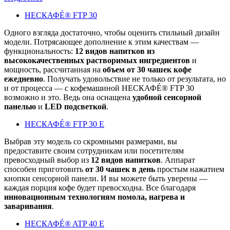
НЕСКАФÉ® FTP 30
Одного взгляда достаточно, чтобы оценить стильный дизайн
модели. Потрясающее дополнение к этим качествам —
функциональность:
12 видов напитков из
высококачественных растворимых ингредиентов
и
мощность, рассчитанная на
объем от 30 чашек кофе
ежедневно
. Получать удовольствие не только от результата, но
и от процесса — с кофемашиной НЕСКАФÉ® FTP 30
возможно и это. Ведь она оснащена
удобной сенсорной
панелью
и
LED подсветкой
.
НЕСКАФÉ® FTP 30 E
Выбрав эту модель со скромными размерами, вы
предоставите своим сотрудникам или посетителям
превосходный выбор из
12 видов напитков
. Аппарат
способен приготовить
от 30 чашек в день
простым нажатием
кнопки сенсорной панели. И вы можете быть уверены —
каждая порция кофе будет превосходна. Все благодаря
инновационным технологиям помола, нагрева и
заваривания
.
НЕСКАФÉ® ATP 40 E