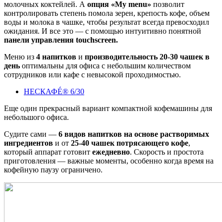
молочных коктейлей. А
опция
«My menu»
позволит
контролировать степень помола зерен, крепость кофе, объем
воды и молока в чашке, чтобы результат всегда превосходил
ожидания. И все это — с помощью интуитивно понятной
панели управления touchscreen.
Меню из
4 напитков
и
производительность 20-30 чашек в
день
оптимальны для офиса с небольшим количеством
сотрудников или кафе с невысокой проходимостью.
НЕСКАФÉ® 6/30
Еще один прекрасный вариант компактной кофемашины для
небольшого офиса.
Судите сами —
6 видов напитков на основе растворимых
ингредиентов
и от
25-40 чашек потрясающего кофе
,
который аппарат готовит
ежедневно
. Скорость и простота
приготовления — важные моменты, особенно когда время на
кофейную паузу ограничено.