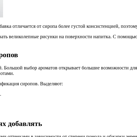
авка отличается от сиропа более густой консистенцией, поэтому н
здавать великолепные рисунки на поверхности напитка. С помощ
ропов
. Большой выбор ароматов открывает большие возможности для 
отами.
сификация сиропов. Выделяют:
.
ях добавлять
ми оттенками в зависимости от степени помола и обжарки зерен