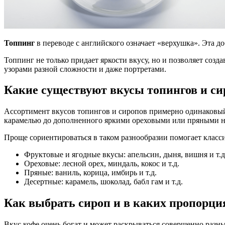
Топпинг
в переводе с английского означает «верхушка». Эта доб
Топпинг не только придает яркости вкусу, но и позволяет со
узорами разной сложности и даже портретами.
Какие существуют вкусы топингов и си
Ассортимент вкусов топингов и сиропов примерно одинаковый
карамелью до дополненного яркими ореховыми или пряными н
Проще сориентироваться в таком разнообразии помогает клас
Фруктовые и ягодные вкусы: апельсин, дыня, вишня и т.д
Ореховые: лесной орех, миндаль, кокос и т.д.
Пряные: ваниль, корица, имбирь и т.д.
Десертные: карамель, шоколад, бабл гам и т.д.
Как выбрать сироп и в каких пропорци
Вкус кофе очень богат и может раскрываться совершенно разны