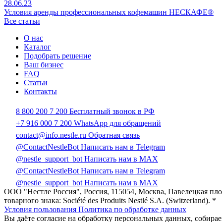
28.06.23
Условия аренды профессиональных кофемашин НЕСКАФЕ®
Все статьи
О нас
Каталог
Подобрать решение
Ваш бизнес
FAQ
Статьи
Контакты
8 800 200 7 200
Бесплатный звонок в РФ
+7 916 000 7 200
WhatsApp для обращений
contact@info.nestle.ru
Обратная связь
@ContactNestleBot
Написать нам в Telegram
@nestle_support_bot
Написать нам в MAX
@ContactNestleBot
Написать нам в Telegram
@nestle_support_bot
Написать нам в MAX
ООО "Нестле Россия", Россия, 115054, Москва, Павелецкая пл
товарного знака: Société des Produits Nestlé S.A. (Switzerland). *
Условия пользования
Политика по обработке данных
Вы даёте согласие на обработку персональных данных, собира