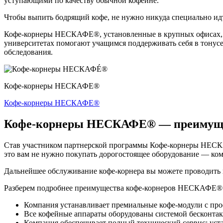
уступающими по качеству обычной кофейне.
Чтобы выпить бодрящий кофе, не нужно никуда специально идт
Кофе-корнеры НЕСКАФЕ®, установленные в крупных офисах, ст
университетах помогают учащимся поддерживать себя в тонусе
обследования.
Кофе-корнеры НЕСКАФЕ®
Кофе-корнеры НЕСКАФЕ®
Кофе-корнеры НЕСКАФЕ® — преимущес
Став участником партнерской программы Кофе-корнеры НЕСКАФ
это вам не нужно покупать дорогостоящее оборудование — комп
Дальнейшее обслуживание кофе-корнера вы можете проводить ка
Разберем подробнее преимущества кофе-корнеров НЕСКАФЕ®
Компания устанавливает премиальные кофе-модули с п
Все кофейные аппараты оборудованы системой бесконтак
Компания обеспечивает полный технический сервис: уста