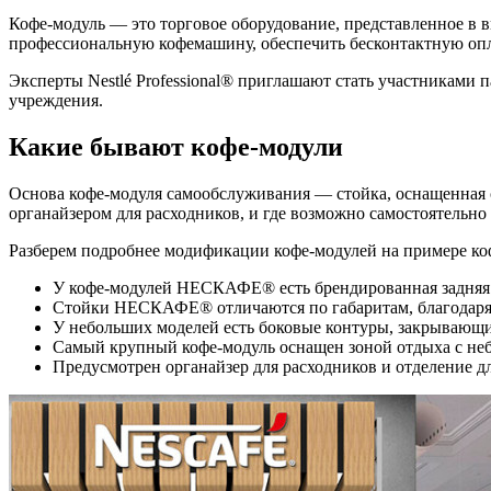
Кофе-модуль — это торговое оборудование, представленное в в
профессиональную кофемашину, обеспечить бесконтактную опл
Эксперты Nestlé Professional® приглашают стать участникам
учреждения.
Какие бывают кофе-модули
Основа кофе-модуля самообслуживания — стойка, оснащенная 
органайзером для расходников, и где возможно самостоятельн
Разберем подробнее модификации кофе-модулей на примере 
У кофе-модулей НЕСКАФЕ® есть брендированная задняя 
Стойки НЕСКАФЕ® отличаются по габаритам, благодаря ч
У небольших моделей есть боковые контуры, закрывающи
Самый крупный кофе-модуль оснащен зоной отдыха с не
Предусмотрен органайзер для расходников и отделение дл