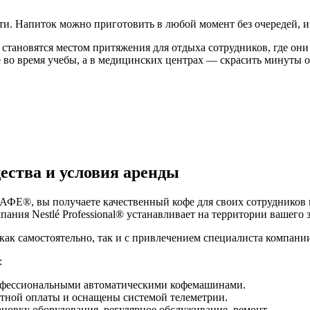
и. Напиток можно приготовить в любой момент без очередей, и
ановятся местом притяжения для отдыха сотрудников, где они 
 во время учебы, а в медицинских центрах — скрасить минуты 
тва и условия аренды
Е®, вы получаете качественный кофе для своих сотрудников и
ания Nestlé Professional® устанавливает на территории вашего 
к самостоятельно, так и с привлечением специалиста компании N
:
рофессиональными автоматическими кофемашинами.
тной оплаты и оснащены системой телеметрии.
новку оборудования, регулярное обслуживание, ремонт.