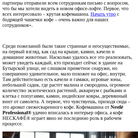
партнеры отправили всем сотрудникам письмо с вопросом,
что бы мы хотели видеть в новом офисе-лофте. Первое, что
всех интересовало – крутая кофемашина.
Начать утро
с
бодрящей чашечки кофе – очень важно для наших
сотрудников».
Среди пожеланий были такие странные и неосуществимые,
на первый взгляд, как сад на крыше, камин, качели и
домашние животные. Насколько удалось все это реализовать,
может увидеть каждый, кто приходит сейчас в здание на
Бутырской улице, не слишком приметное снаружи, но
совершенно удивительное, мало похожее на офис, внутри.
Там действительно есть качели и гамаки, игровые зоны,
небольшой садик, где растет малина и смородина, огромное
количество экзотических растений, аквариум с рыбками и
клетка с попугаями, камин, индийские ковры, деревянный
винт от самолета. А первое, что чувствуешь, приходя сюда –
это аромат свежесваренного кофе. Кофемашина от
Nestlé
Professional®
удачно вписалась в интерьер офиса, а кофе
НЕСКАФÉ® играет явно не последнюю роль в рабочем
процессе.