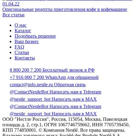
01.04.22
Оригинальные рецепты приготовления кофе в кофемашине
Все статьи
О нас
Каталог
Подобрать решение
Ваш бизнес
FAQ
Статьи
Контакты
8 800 200 7 200
Бесплатный звонок в РФ
+7 916 000 7 200
WhatsApp для обращений
contact@info.nestle.ru
Обратная связь
@ContactNestleBot
Написать нам в Telegram
@nestle_support_bot
Написать нам в MAX
@ContactNestleBot
Написать нам в Telegram
@nestle_support_bot
Написать нам в MAX
ООО "Нестле Россия", Россия, 115054, Москва, Павелецкая
площадь д. 2, стр.1, ОГРН 1067746759662, ИНН 7705739450,
КПП 774850001. © Компания Nestlé. Все права защищены.
Владелец товарного знака: Société des Produits Nestlé S.A.