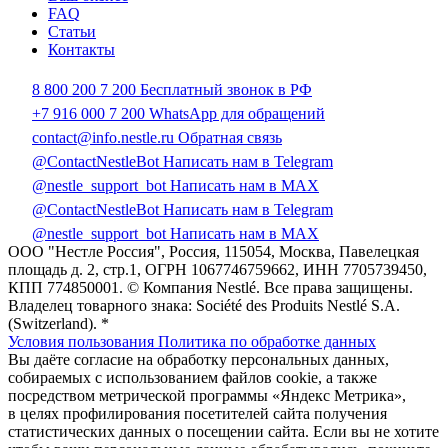
FAQ
Статьи
Контакты
8 800 200 7 200
Бесплатный звонок в РФ
+7 916 000 7 200
WhatsApp для обращений
contact@info.nestle.ru
Обратная связь
@ContactNestleBot
Написать нам в Telegram
@nestle_support_bot
Написать нам в MAX
@ContactNestleBot
Написать нам в Telegram
@nestle_support_bot
Написать нам в MAX
ООО "Нестле Россия", Россия, 115054, Москва, Павелецкая
площадь д. 2, стр.1, ОГРН 1067746759662, ИНН 7705739450,
КПП 774850001. © Компания Nestlé. Все права защищены.
Владелец товарного знака: Société des Produits Nestlé S.A.
(Switzerland). *
Условия пользования
Политика по обработке данных
Вы даёте согласие на обработку персональных данных,
собираемых с использованием файлов cookie, а также
посредством метрической программы «Яндекс Метрика»,
в целях профилирования посетителей сайта получения
статистических данных о посещении сайта. Если вы не хотите