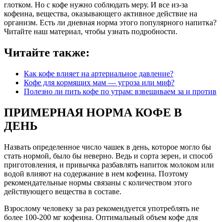
глотком. Но с кофе нужно соблюдать меру. И все из-за
кофеина, вещества, оказывающего активное действие на
организм. Есть ли дневная норма этого популярного напитка?
Читайте наш материал, чтобы узнать подробности.
Читайте также:
Как кофе влияет на артериальное давление?
Кофе для кормящих мам — угроза или миф?
Полезно ли пить кофе по утрам: взвешиваем за и против
ПРИМЕРНАЯ НОРМА КОФЕ В
ДЕНЬ
Назвать определенное число чашек в день, которое могло бы
стать нормой, было бы неверно. Ведь и сорта зерен, и способ
приготовления, и привычка разбавлять напиток молоком или
водой влияют на содержание в нем кофеина. Поэтому
рекомендательные нормы связаны с количеством этого
действующего вещества в составе.
Взрослому человеку за раз рекомендуется употреблять не
более 100-200 мг кофеина. Оптимальный объем кофе для