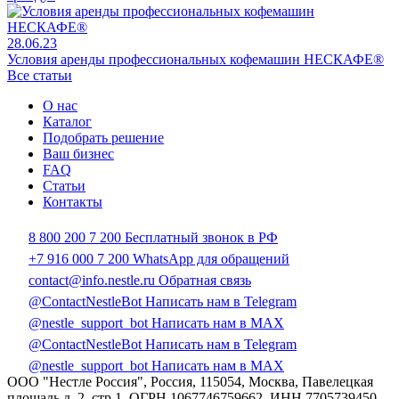
28.06.23
Условия аренды профессиональных кофемашин НЕСКАФЕ®
Все статьи
О нас
Каталог
Подобрать решение
Ваш бизнес
FAQ
Статьи
Контакты
8 800 200 7 200
Бесплатный звонок в РФ
+7 916 000 7 200
WhatsApp для обращений
contact@info.nestle.ru
Обратная связь
@ContactNestleBot
Написать нам в Telegram
@nestle_support_bot
Написать нам в MAX
@ContactNestleBot
Написать нам в Telegram
@nestle_support_bot
Написать нам в MAX
ООО "Нестле Россия", Россия, 115054, Москва, Павелецкая
площадь д. 2, стр.1, ОГРН 1067746759662, ИНН 7705739450,