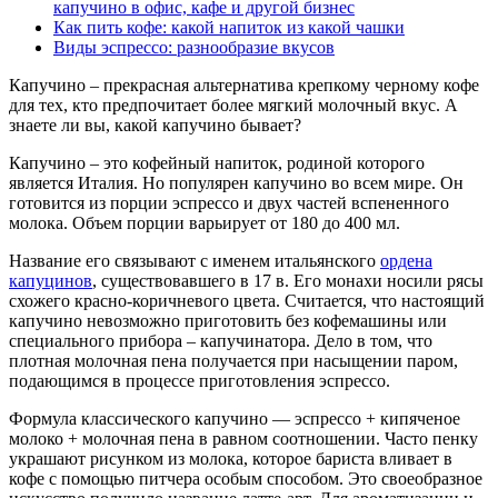
капучино в офис, кафе и другой бизнес
Как пить кофе: какой напиток из какой чашки
Виды эспрессо: разнообразие вкусов
Капучино – прекрасная альтернатива крепкому черному кофе
для тех, кто предпочитает более мягкий молочный вкус. А
знаете ли вы, какой капучино бывает?
Капучино – это кофейный напиток, родиной которого
является Италия. Но популярен капучино во всем мире. Он
готовится из порции эспрессо и двух частей вспененного
молока.
Объем порции варьирует от 180 до 400 мл.
Название его связывают с именем итальянского
ордена
капуцинов
, существовавшего в 17 в. Его монахи носили рясы
схожего красно-коричневого цвета. Считается, что настоящий
капучино невозможно приготовить без кофемашины или
специального прибора – капучинатора. Дело в том, что
плотная молочная пена получается при насыщении паром,
подающимся в процессе приготовления эспрессо.
Формула классического капучино — эспрессо + кипяченое
молоко + молочная пена в равном соотношении. Часто пенку
украшают рисунком из молока, которое бариста вливает в
кофе с помощью питчера особым способом.
Это своеобразное