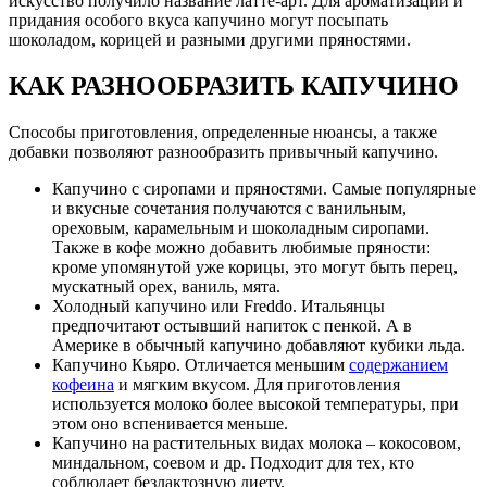
искусство получило название латте-арт. Для ароматизации и
придания особого вкуса капучино могут посыпать
шоколадом, корицей и разными другими пряностями.
КАК РАЗНООБРАЗИТЬ КАПУЧИНО
Способы приготовления, определенные нюансы, а также
добавки позволяют разнообразить привычный капучино.
Капучино с сиропами и пряностями. Самые популярные
и вкусные сочетания получаются с ванильным,
ореховым, карамельным и шоколадным сиропами.
Также в кофе можно добавить любимые пряности:
кроме упомянутой уже корицы, это могут быть перец,
мускатный орех, ваниль, мята.
Холодный капучино или Freddo. Итальянцы
предпочитают остывший напиток с пенкой. А в
Америке в обычный капучино добавляют кубики льда.
Капучино Кьяро. Отличается меньшим
содержанием
кофеина
и мягким вкусом. Для приготовления
используется молоко более высокой температуры, при
этом оно вспенивается меньше.
Капучино на растительных видах молока – кокосовом,
миндальном, соевом и др. Подходит для тех, кто
соблюдает безлактозную диету.